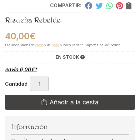
COMPARTIR:
Risueña Rebelde
40,00
€
Las modalidades de
envío
y de
pago
pueden variar el importe final del pedido.
EN STOCK
envío
6,00
€
*
Cantidad
Añadir a la cesta
Información