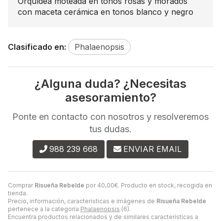
Orquídea moteada en tonos rosas y morados
con maceta cerámica en tonos blanco y negro
Clasificado en:
Phalaenopsis
¿Alguna duda? ¿Necesitas
asesoramiento?
Ponte en contacto con nosotros y resolveremos
tus dudas.
988 239 668
ENVIAR EMAIL
Comprar
Risueña Rebelde
por
40,00
€
. Producto en stock, recogida en
tienda.
Precio, información, características e imágenes de
Risueña Rebelde
pertenece a la categoría
Phalaenopsis
(6).
Encuentra productos relacionados y de similares características a