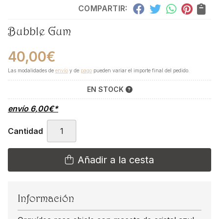
COMPARTIR:
Bubble Gum
40,00
€
Las modalidades de
envío
y de
pago
pueden variar el importe final del pedido.
EN STOCK
envío
6,00
€
*
Cantidad
Añadir a la cesta
Información