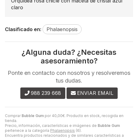
Orquídea rosa chicle con maceta de cristal azul
claro
Clasificado en:
Phalaenopsis
¿Alguna duda? ¿Necesitas
asesoramiento?
Ponte en contacto con nosotros y resolveremos
tus dudas.
988 239 668
ENVIAR EMAIL
Comprar
Bubble Gum
por
40,00
€
. Producto en stock, recogida en
tienda.
Precio, información, características e imágenes de
Bubble Gum
pertenece a la categoría
Phalaenopsis
(6).
Encuentra productos relacionados y de similares características a