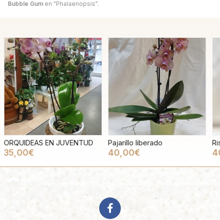
Bubble Gum
en "Phalaenopsis".
Pajarillo liberado
Risueña Alocada
R
40,00€
40,00€