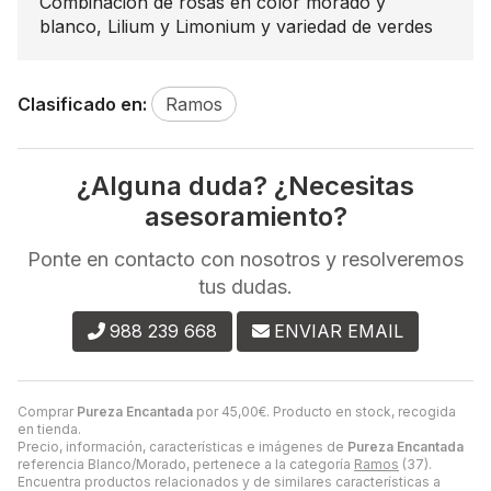
Combinación de rosas en color morado y
blanco, Lilium y Limonium y variedad de verdes
Clasificado en:
Ramos
¿Alguna duda? ¿Necesitas
asesoramiento?
Ponte en contacto con nosotros y resolveremos
tus dudas.
988 239 668
ENVIAR EMAIL
Comprar
Pureza Encantada
por
45,00
€
. Producto en stock, recogida
en tienda.
Precio, información, características e imágenes de
Pureza Encantada
referencia Blanco/Morado, pertenece a la categoría
Ramos
(37).
Encuentra productos relacionados y de similares características a