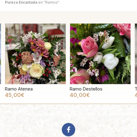
Pureza Encantada
en "Ramos".
Ramo Atenea
Ramo Destellos
T
45,00€
40,00€