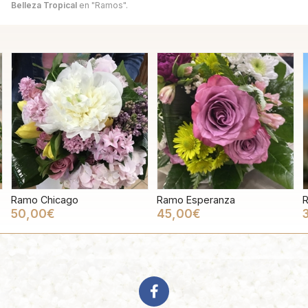
Belleza Tropical
en "Ramos".
Ramo Chicago
Ramo Esperanza
R
50,00€
45,00€