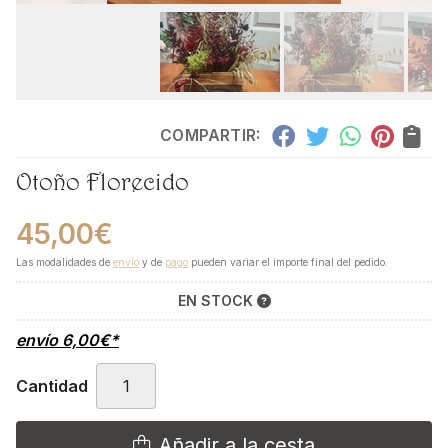
COMPARTIR:
Otoño Florecido
45,00
€
Las modalidades de
envío
y de
pago
pueden variar el importe final del pedido.
EN STOCK
envío
6,00
€
*
Cantidad
Añadir a la cesta