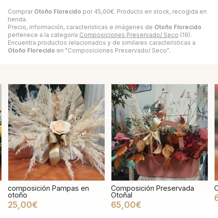
Comprar
Otoño Florecido
por
45,00
€
. Producto en stock, recogida en
tienda.
Precio, información, características e imágenes de
Otoño Florecido
pertenece a la categoría
Composiciones Preservado/ Seco
(19).
Encuentra productos relacionados y de similares características a
Otoño Florecido
en "Composiciones Preservado/ Seco".
composición Pampas en
Composición Preservada
C
otoño
Otoñal
25,00€
65,00€