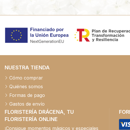
NUESTRA TIENDA
Cómo comprar
Quiénes somos
Formas de pago
Gastos de envío
FLORISTERÍA DRÁCENA, TU
FOR
FLORISTERÍA ONLINE
¡Consigue momentos mágicos y especiales