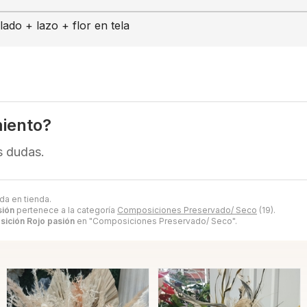
ado + lazo + flor en tela
iento?
s dudas.
da en tienda.
sión
pertenece a la categoría
Composiciones Preservado/ Seco
(19).
ición Rojo pasión
en "Composiciones Preservado/ Seco".