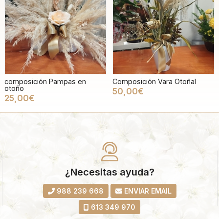
composición Pampas en
Composición Vara Otoñal
otoño
50,00€
25,00€
¿Necesitas ayuda?
988 239 668
ENVIAR EMAIL
613 349 970