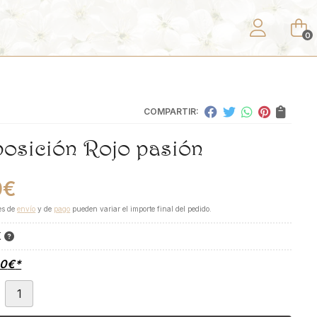
0
COMPARTIR:
osición Rojo pasión
0
€
es de
envío
y de
pago
pueden variar el importe final del pedido.
K
00
€
*