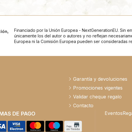
Financiado por la Unión Europea - NextGenerationEU. Sin em
únicamente los del autor o autores y no reflejan necesariam
Europea ni la Comisión Europea pueden ser consideradas r
Garantía y devoluciones
Promociones vigentes
Validar cheque regalo
Contacto
Eventos
Rega
MAS DE PAGO