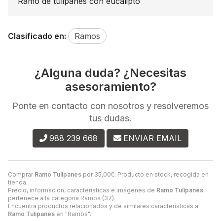
Ramo de tulipanes con eucalipto
Clasificado en:
Ramos
¿Alguna duda? ¿Necesitas
asesoramiento?
Ponte en contacto con nosotros y resolveremos
tus dudas.
988 239 668
ENVIAR EMAIL
Comprar
Ramo Tulipanes
por
35,00
€
. Producto en stock, recogida en
tienda.
Precio, información, características e imágenes de
Ramo Tulipanes
pertenece a la categoría
Ramos
(37).
Encuentra productos relacionados y de similares características a
Ramo Tulipanes
en "Ramos".