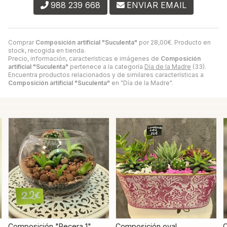
988 239 668
ENVIAR EMAIL
Comprar
Composición artificial "Suculenta"
por
28,00
€
. Producto en
stock, recogida en tienda.
Precio, información, características e imágenes de
Composición
artificial "Suculenta"
pertenece a la categoría
Día de la Madre
(33).
Encuentra productos relacionados y de similares características a
Composición artificial "Suculenta"
en "Día de la Madre".
Composición "Pecera 1"
Composición oval
C