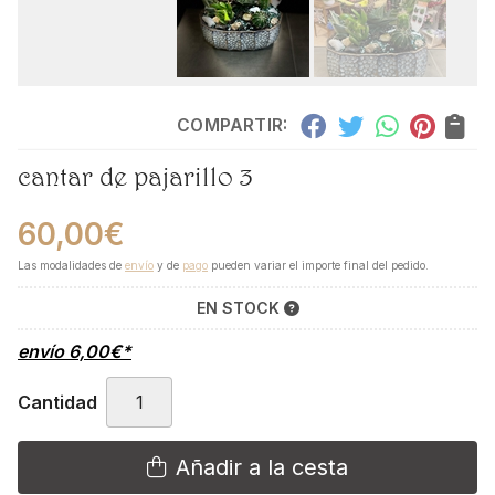
COMPARTIR:
cantar de pajarillo 3
60,00
€
Las modalidades de
envío
y de
pago
pueden variar el importe final del pedido.
EN STOCK
envío
6,00
€
*
Cantidad
Añadir a la cesta