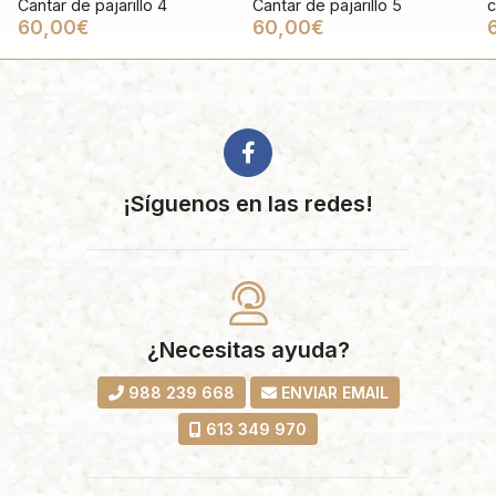
Cantar de pajarillo 4
Cantar de pajarillo 5
c
60,00€
60,00€
¡Síguenos en las redes!
¿Necesitas ayuda?
988 239 668
ENVIAR EMAIL
613 349 970