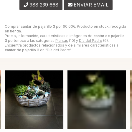
988 239 668
ENVIAR EMAIL
Comprar
cantar de pajarillo 3
por
60,00
€
. Producto en stock, recogida
en tienda.
Precio, información, características e imágenes de
cantar de pajarillo
3
pertenece a las categorías
Plantas
(10) y
Día del Padre
(6).
Encuentra productos relacionados y de similares características a
cantar de pajarillo 3
en "Día del Padre".